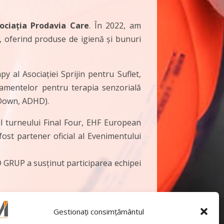
ociația Prodavia Care
. În 2022, am
ă, oferind produse de igienă și bunuri
y al Asociației Sprijin pentru Suflet,
hipamentelor pentru terapia senzorială
 Down, ADHD).
 al turneului Final Four, EHF European
ost partener oficial al Evenimentului
 GRUP a susținut participarea echipei
Gestionați consimțământul