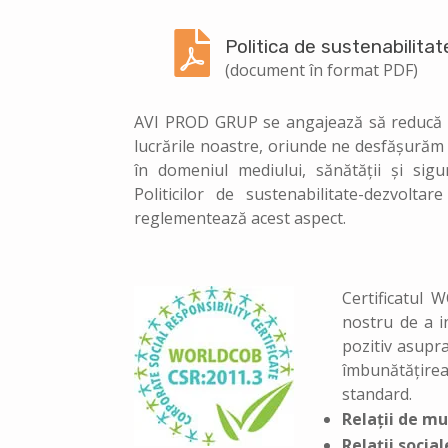

Politica de sustenabilita
(document în format PDF)
AVI PROD GRUP se angajează să reducă la
lucrările noastre, oriunde ne desfășurăm
în domeniul mediului, sănătății și sig
Politicilor de sustenabilitate-dezvolt
reglementează acest aspect.
Certificatul
nostru de a i
pozitiv asupra
îmbunătățire
standard.
Relații de m
Relații social