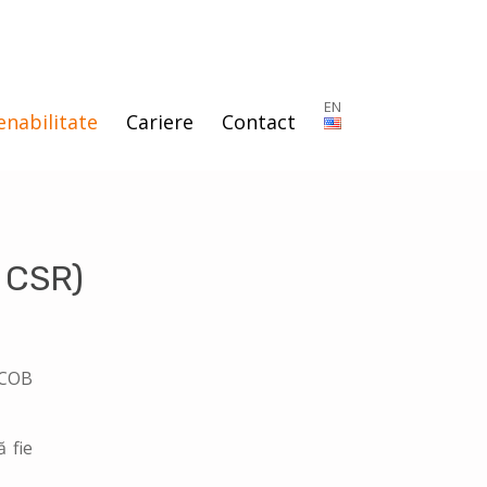
enabilitate
Cariere
Contact
– CSR)
DCOB
ă fie