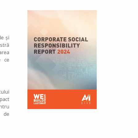
e și
stră
area
e ce
ului
pact
entru
e de