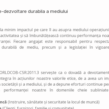
te-dezvoltare durabila a mediului
 minim impactul pe care îl au asupra mediului operațiunil
 activitatea și să îmbunătățească continuu performanța noa
uranței. Fiecare angajat este responsabil pentru respect
are durabilă de mediu, precum și a legislației în vigoar
 WORLDCOB-CSR:2011.3 servește ca o dovadă a devotament
ntegra în acțiunilor noastre valorile etice, de a avea un im
 societății și a mediului, și de a depune eforturi continue p
a performanței noastre în domeniile cheie subliniat
uncă
(Instruire, sănătate și securitate la locul de muncă)
e
(Clienți, furnizori, familie și comunitate)