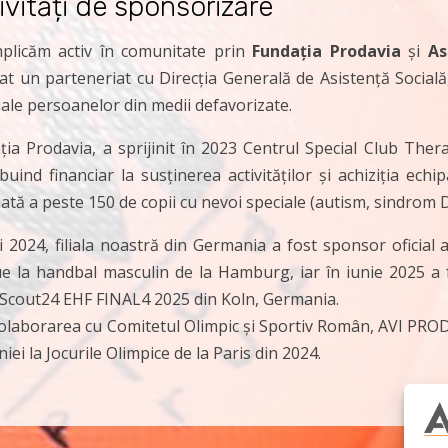
ivități de sponsorizare
plicăm activ în comunitate prin
Fundația Prodavia
și
As
iat un parteneriat cu Direcția Generală de Asistență Social
iale persoanelor din medii defavorizate.
ia Prodavia, a sprijinit în 2023 Centrul Special Club Therap
ibuind financiar la susținerea activităților și achiziția ec
nată a peste 150 de copii cu nevoi speciale (autism, sindrom
i 2024, filiala noastră din Germania a fost sponsor oficial
e la handbal masculin de la Hamburg, iar în iunie 2025 a f
Scout24 EHF FINAL4 2025 din Koln, Germania.
colaborarea cu Comitetul Olimpic și Sportiv Român, AVI PROD
ei la Jocurile Olimpice de la Paris din 2024.