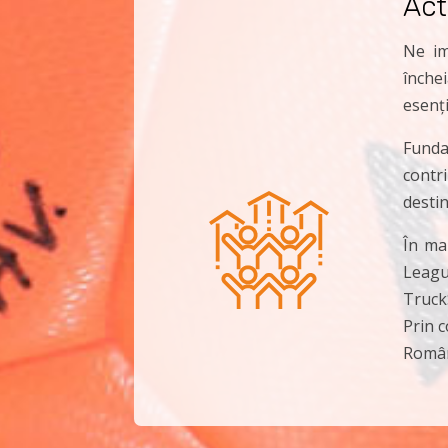
Act
Ne im
înche
esenț
Fundaț
contr
desti
În ma
Leagu
Truck
Prin 
Români