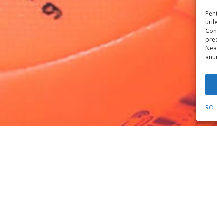
Pent
uril
Con
prec
Neac
anum
RO –
FAX
(+4) 021 256 8018